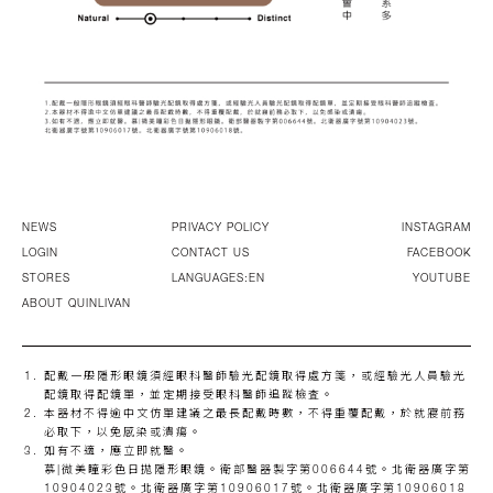
NEWS
PRIVACY POLICY
INSTAGRAM
LOGIN
CONTACT US
FACEBOOK
STORES
LANGUAGES:EN
YOUTUBE
ABOUT QUINLIVAN
配戴一般隱形眼鏡須經眼科醫師驗光配鏡取得處方箋，或經驗光人員驗光
配鏡取得配鏡單，並定期接受眼科醫師追蹤檢査。
本器材不得逾中文仿單建議之最長配戴時數，不得重覆配戴，於就寢前務
必取下，以免感染或潰瘍。
如有不適，應立即就醫。
慕|微美瞳彩色日拋隱形眼鏡。衛部醫器製字第006644號。北衛器廣字第
10904023號。北衛器廣字第10906017號。北衛器廣字第10906018