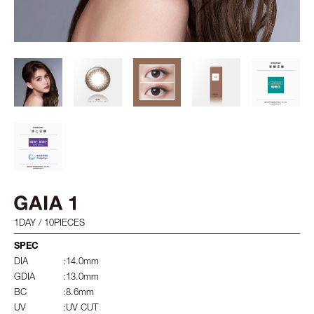
1DAY / 10PIECES
SPEC
DIA
:14.0mm
GDIA
:13.0mm
BC
:8.6mm
UV
:UV CUT