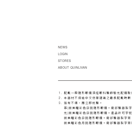
NEWS
LOGIN
STORES
ABOUT QUINLIVAN
配戴一般隱形眼鏡須經眼科醫師驗光配鏡取
本器材不得逾中文仿單建議之最長配戴時數
如有不適，應立即就醫。
慕|微美瞳彩色日拋隱形眼鏡。衛部醫器製字第0
光|微美瞳彩色日拋隱形眼鏡。產品許可宇號衛部
微美瞳彩色日拋隱形眼鏡。衛部醫器製字第 00
微美瞳彩色月拋隱形眼鏡。衛部醫器製字第0