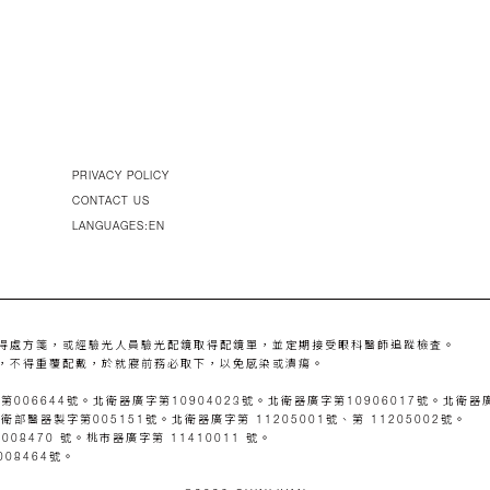
PRIVACY POLICY
CONTACT US
LANGUAGES:EN
得處方箋，或經驗光人員驗光配鏡取得配鏡單，並定期接受眼科醫師追蹤檢査。
，不得重覆配戴，於就寢前務必取下，以免感染或潰瘍。
06644號。北衛器廣字第10904023號。北衛器廣字第10906017號。北衛器廣
醫器製字第005151號。北衛器廣字第 11205001號、第 11205002號。
8470 號。桃市器廣字第 11410011 號。
08464號。