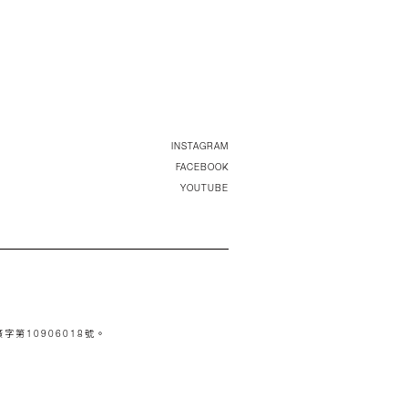
INSTAGRAM
FACEBOOK
YOUTUBE
字第10906018號。